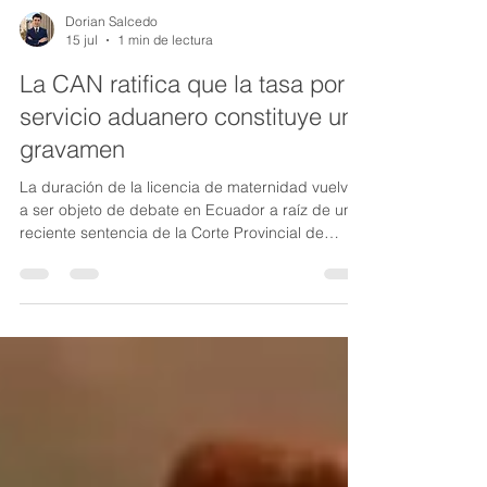
Dorian Salcedo
15 jul
1 min de lectura
La CAN ratifica que la tasa por
servicio aduanero constituye un
gravamen
La duración de la licencia de maternidad vuelve
a ser objeto de debate en Ecuador a raíz de una
reciente sentencia de la Corte Provincial de
Justicia de Pichincha. La decisión analiza la
relación entre la regla legal de doce semanas de
licencia remunerada y los estándares
constitucionales de protección reforzada de las
mujeres embarazadas, en período de posparto y
lactancia