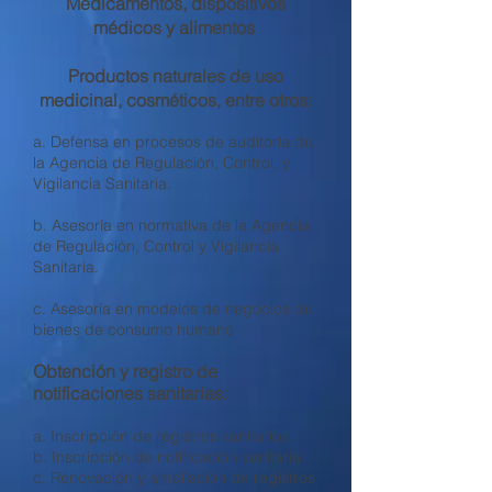
Medicamentos, dispositivos
médicos y alimentos
Productos naturales de uso
medicinal, cosméticos, entre otros:
a. Defensa en procesos de auditoría de
la Agencia de Regulación, Control, y
Vigilancia Sanitaria.
b. Asesoría en normativa de la Agencia
de Regulación, Control y Vigilancia
Sanitaria.
c. Asesoría en modelos de negocios de
bienes de consumo humano
Obtención y registro de
notificaciones sanitarias:
a. Inscripción de registros sanitarios.
b. Inscripción de notificación sanitaria
c. Renovación y ampliación de registros