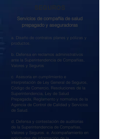
SEGUROS
Servicios de compañía de salud
prepagado y aseguradoras
a. Diseño de contratos planes y pólizas y
productos.
b. Defensa en reclamos administrativos
ante la Superintendencia de Compañías,
Valores y Seguros
c. Asesoría en cumplimiento e
interpretación de Ley General de Seguros,
Código de Comercio, Resoluciones de la
Superintendencia, Ley de Salud
Prepagada, Reglamento y normativa de la
Agencia de Control de Calidad y Servicios
de Salud.
d. Defensa y contestación de auditorías
de la Superintendencia de Compañías,
Valores y Seguros. e. Acompañamiento en
solicitudes de información de la