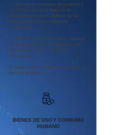
b. Defensa en procesos de auditoría y
sancionatorios de la Agencia de
Aseguramiento de la Calidad de los
Servicios de Salud y Medicina
Prepagada.
c. Asesoría en normativa de la Agencia
de Aseguramiento de Calidad de los
Servicios de Salud y Medicina
Prepagada.
d. Asesoría en modelos de negocios de
servicio sanitario.
BIENES DE USO Y CONSUMO
HUMANO