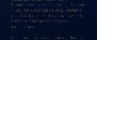
Superintendencia de Compañías, Valores
y Seguros y Agencia de Aseguramiento
de la Calidad de los Servicios de Salud y
Medicina Prepagada y procesos
sancionatorios.
f. Defensa de procesos sancionadores y
gestión normativa.
g. Acciones de protección en materia de
salud prepagada y seguros.