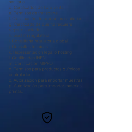
sanitario
d. Certificados de libre venta
e. Permisos de transporte
f. Clasificación de productos sanitarios
g. Certificado de que no requiere
registro sanitario.
h. Gestión regulatoria
i. Consultoría regulatoria global
j. Consultas técnicas
k. Representación legal o hosting
l. Certificados INEN
m. Certificación MIPRO
n. Permisos para productos químicos
controlados
o. Autorización para importar muestras
p. Autorización para importar materias
primas.