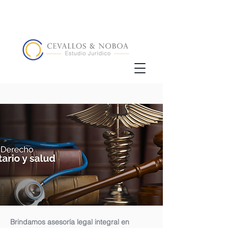
(02) 5123072
/
+593 98 833 5857
Brindamos asesoría legal integral en