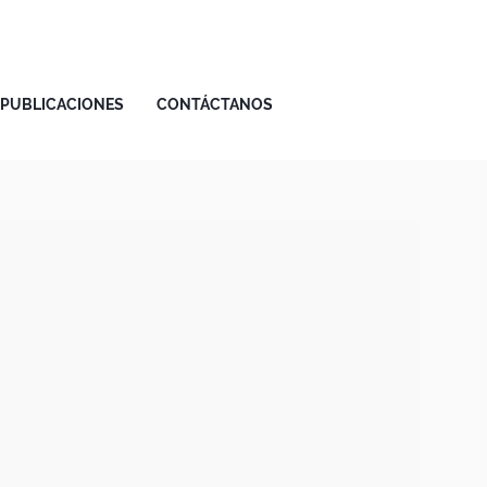
(02) 5123072 / +593 98 833 5857
PUBLICACIONES
CONTÁCTANOS