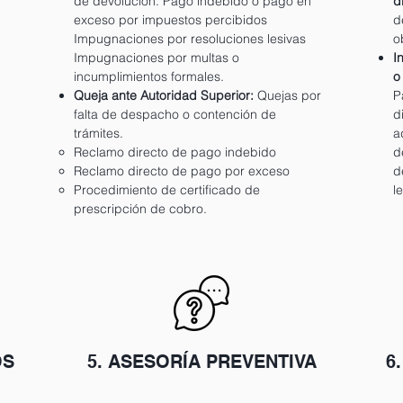
de devolución. Pago indebido o pago en
d
exceso por impuestos percibidos
d
Impugnaciones por resoluciones lesivas
o
Impugnaciones por multas o
I
incumplimientos formales.
o
Queja ante Autoridad Superior:
Quejas por
P
falta de despacho o contención de
d
trámites.
a
Reclamo directo de pago indebido
d
Reclamo directo de pago por exceso
d
Procedimiento de certificado de
l
prescripción de cobro.
OS
5. ASESORÍA PREVENTIVA
6