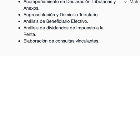
Acompañamiento en Declaración Tributarias y
Matr
Anexos.
Representación y Domicilio Tributario
Análisis de Beneficiario Efectivo.
Análisis de dividendos de Impuesto a la
Renta.
Elaboración de consultas vinculantes.
Servicios
Accesos Rá
> Derecho Sanitario
> Nosotro
or
> Derecho Tributario
> Servicio
> Derecho Corporativo
> Publicacio
> Litigios y Reg. Pública
> Contáctan
​