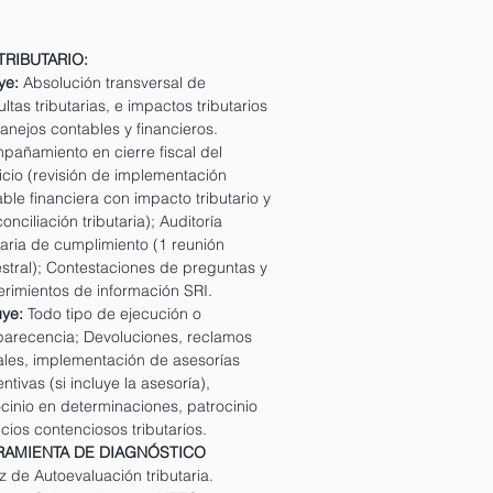
TRIBUTARIO:
ye:
Absolución transversal de
ltas tributarias, e impactos tributarios
nejos contables y financieros.
pañamiento en cierre fiscal del
icio (revisión de implementación
ble financiera con impacto tributario y
onciliación tributaria); Auditoría
taria de cumplimiento (1 reunión
stral); Contestaciones de preguntas y
erimientos de información SRI.
uye:
Todo tipo de ejecución o
arecencia; Devoluciones, reclamos
ales, implementación de asesorías
ntivas (si incluye la asesoría),
cinio en determinaciones, patrocinio
icios contenciosos tributarios.
RAMIENTA DE DIAGNÓSTICO
z de Autoevaluación tributaria.