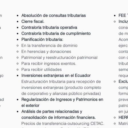
n
Absolución de consultas tributarias
FEE 
Cierre fiscal.
Inclu
a
Contraloría tributaria operativa
consu
Contraloría tributaria de cumplimiento
de ma
Planificación tributaria:
Acom
En la transferencia de dominio
ejerc
En herencias y donaciones
conta
ón
Patrimonial y reestructuración patrimonial
con c
.
Para recibir ingresos exentos.
tribu
Para recibir utilidades
seme
go
Inversiones extranjeras en el Ecuador
requ
Estructuración tributaria para recepción de
​Excl
inversiones extranjeras (producto completo
comp
de corporativo y alianzas público privadas)
form
dad
Regularización de Ingresos y Patrimonios en
preve
e
el exterior
patro
Análisis de partes relacionadas y
en ju
consolidación de información financiera.
HER
Precios de transferencia-outsourcing CETAC.
Matri