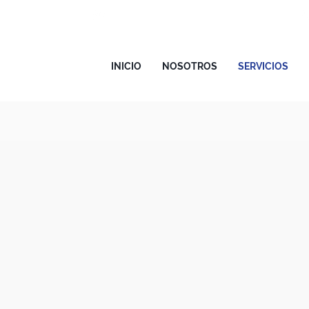
servicioalcliente@cevallosnoboa.com
8:00 AM - 06:00 PM
INICIO
NOSOTROS
SERVICIOS