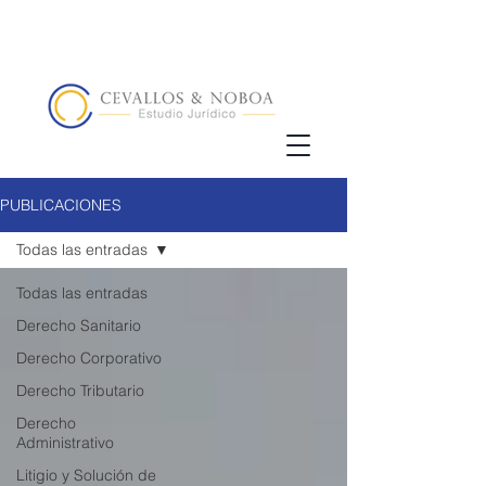
(02) 5123072
/
+593 98 833 5857
PUBLICACIONES
Todas las entradas
Todas las entradas
Derecho Sanitario
Derecho Corporativo
Derecho Tributario
Derecho
Administrativo
Litigio y Solución de