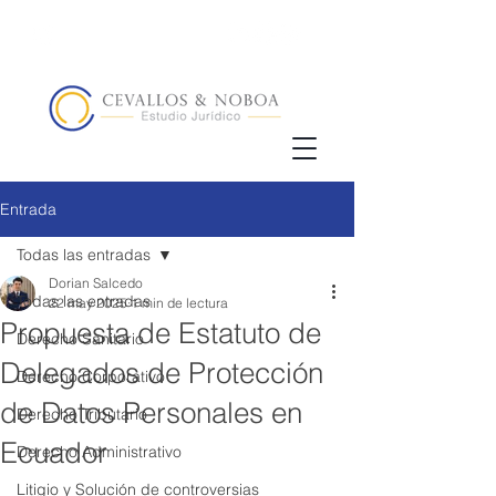
(02) 5123072
/
+593 98 833 5857
Entrada
Todas las entradas
Dorian Salcedo
Todas las entradas
22 may 2025
1 min de lectura
Propuesta de Estatuto de
Derecho Sanitario
Delegados de Protección
Derecho Corporativo
de Datos Personales en
Derecho Tributario
Ecuador
Derecho Administrativo
Litigio y Solución de controversias