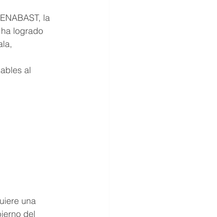
 CENABAST, la 
 ha logrado 
la, 
ables al 
uiere una 
ierno del 