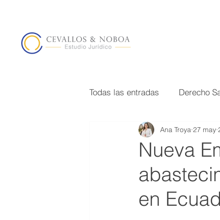
Edf. Siglo XXI. Quito, Ecuador
Lunes - Viernes : 0
Todas las entradas
Derecho Sa
Ana Troya
27 may
Litigio y Solución de controve
Nueva Em
abastecim
en Ecuad