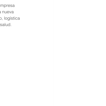
 Empresa 
a nueva 
, logística 
 salud.