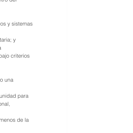
vos y sistemas 
aria; y
a 
ajo criterios 
no una 
tunidad para 
nal, 
menos de la 