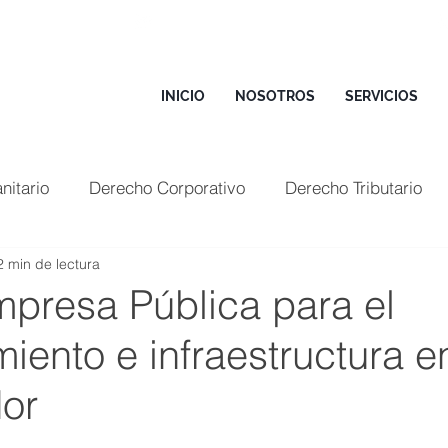
servicioalcliente@cevallosnoboa.com
8:00 AM - 06:00 PM
INICIO
NOSOTROS
SERVICIOS
nitario
Derecho Corporativo
Derecho Tributario
2 min de lectura
rsias
presa Pública para el
iento e infraestructura e
or