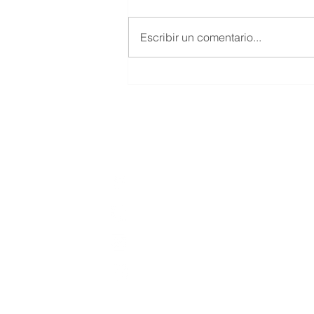
Escribir un comentario...
Norma Técnica para la
Calificación de Entidades
Auditoras en Salud
Datos de Contacto
Irlanda E10-16 y Av. República del El
Salvador. Edf. Siglo XXI. Quito, Ecuad
+593 98 833 5857​
servicioalcliente@cevallosnoboa.com
Lunes - Viernes : 08:00 AM - 06:00 PM